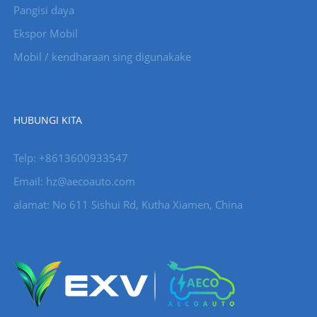
Pangisi daya
Ekspor Mobil
Mobil / kendharaan sing digunakake
HUBUNGI KITA
Telp: +8613600933547
Email:
hz@aecoauto.com
alamat: No 611 Sishui Rd, Kutha Xiamen, China