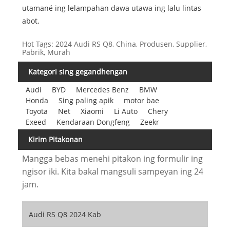
utamané ing lelampahan dawa utawa ing lalu lintas
abot.
Hot Tags: 2024 Audi RS Q8, China, Produsen, Supplier,
Pabrik, Murah
Kategori sing gegandhengan
Audi
BYD
Mercedes Benz
BMW
Honda
Sing paling apik
motor bae
Toyota
Net
Xiaomi
Li Auto
Chery
Exeed
Kendaraan Dongfeng
Zeekr
Kirim Pitakonan
Mangga bebas menehi pitakon ing formulir ing
ngisor iki. Kita bakal mangsuli sampeyan ing 24
jam.