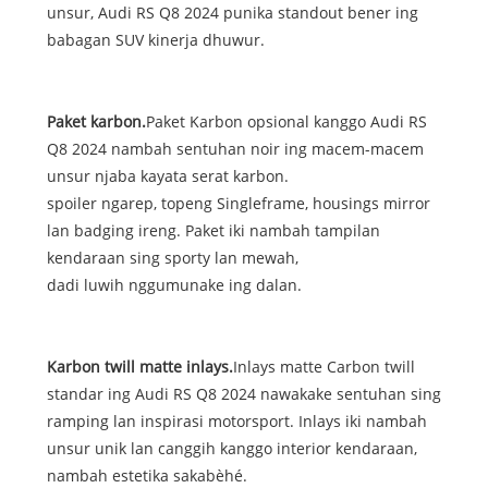
unsur, Audi RS Q8 2024 punika standout bener ing
babagan SUV kinerja dhuwur.
Paket karbon.
Paket Karbon opsional kanggo Audi RS
Q8 2024 nambah sentuhan noir ing macem-macem
unsur njaba kayata serat karbon.
spoiler ngarep, topeng Singleframe, housings mirror
lan badging ireng. Paket iki nambah tampilan
kendaraan sing sporty lan mewah,
dadi luwih nggumunake ing dalan.
Karbon twill matte inlays.
Inlays matte Carbon twill
standar ing Audi RS Q8 2024 nawakake sentuhan sing
ramping lan inspirasi motorsport. Inlays iki nambah
unsur unik lan canggih kanggo interior kendaraan,
nambah estetika sakabèhé.