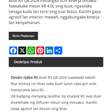
Audi RS Q8 2024 minangka SUV kinerja dhuwur.
Nawakake mesin V8 4.0L sing kuat, ngasilake
tenaga kuda lan torsi sing luar biasa. Kanthi gaya
agresif lan interior mewah, nggabungake kinerja
lan kenyamanan.
Kirim Pitakonan
Facebook
X
WhatsApp
Pinterest
LinkedIn
Share
Deskripsi Produk
Desain njaba RS.
Audi RS Q8 2024 nawakake kabeh
fitur kinerja ciri khas saka Audi Sport-saka gril unik,
honeycomb karo RS.
Q8 badging menyang tandha, tip knalpot RS oval dual
diselehake ing diffuser mburi sing misuwur. Kanthi
sikap agresif lan desain sing khas