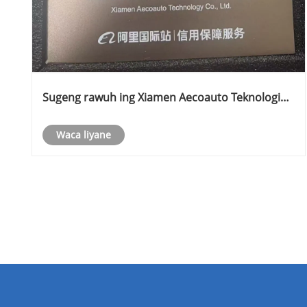
Sugeng rawuh ing Xiamen Aecoauto Teknologi
Co, Ltd kanggo Pemasok Top FY25 dening
Dagang Assurance Active Nilai Alibaba.com
Waca liyane