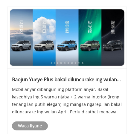
Baojun Yueye Plus bakal diluncurake ing wulan
April
Mobil anyar dibangun ing platform anyar. Bakal
kasedhiya ing 5 warna njaba + 2 warna interior (ireng
tenang lan putih elegan) ing mangsa ngarep, lan bakal
diluncurake ing wulan April. Perlu dicathet menawa
Baojun Yue sing saiki didol mung duwe versi telung
Waca liyane
lawang.