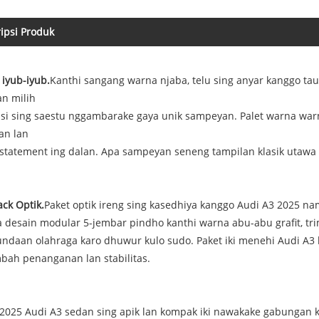
ipsi Produk
iyub-iyub.
Kanthi sangang warna njaba, telu sing anyar kanggo taun 
n milih
si sing saestu nggambarake gaya unik sampeyan. Palet warna wa
an lan
statement ing dalan. Apa sampeyan seneng tampilan klasik utawa 
ack Optik.
Paket optik ireng sing kasedhiya kanggo Audi A3 2025 namb
 desain modular 5-jembar pindho kanthi warna abu-abu grafit, trim 
ndaan olahraga karo dhuwur kulo sudo. Paket iki menehi Audi A3 k
bah penanganan lan stabilitas.
2025 Audi A3 sedan sing apik lan kompak iki nawakake gabungan k