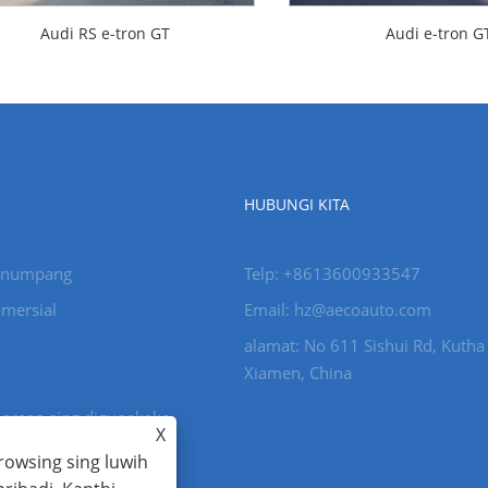
Audi RS e-tron GT
Audi e-tron G
HUBUNGI KITA
enumpang
Telp: +8613600933547
mersial
Email:
hz@aecoauto.com
alamat: No 611 Sishui Rd, Kutha
Xiamen, China
haraan sing digunakake
X
owsing sing luwih