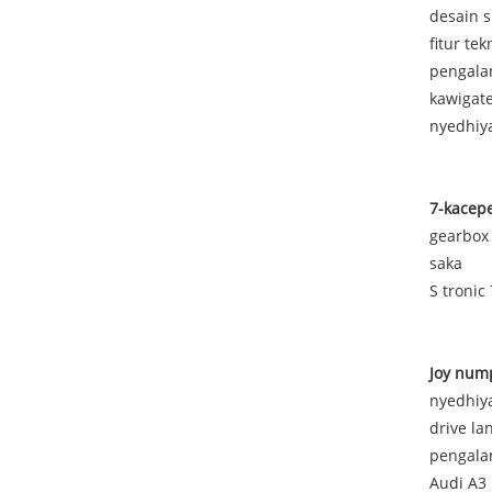
desain s
fitur te
pengala
kawigat
nyedhiy
7-kacepe
gearbox 
saka
S troni
J
oy num
nyedhiy
drive la
pengala
Audi A3