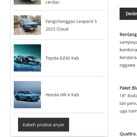
cerdas
Deskr
Fangchenggao Leopard 5
2023 Cloud
Rentang 
sampeya
kombina
kendara
Toyota bZ4X Kab
nggawe 
Paket Bl
Honda HR-V Kab
18" Roda
lan penu
uga nam
Kabeh produk anyar
Quattro.