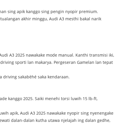
ilihan sing apik kanggo sing pengin nyopir premium.
ualangan akhir minggu, Audi A3 mesthi bakal narik
 Audi A3 2025 nawakake mode manual. Kanthi transmisi iki,
driving sporti lan makarya. Pergeseran Gamelan lan tepat
a driving sakabèhé saka kendaraan.
de kanggo 2025. Saiki menehi torsi luwih 15 lb-ft,
g luwih apik, Audi A3 2025 nawakake nyopir sing nyenengake
ati dalan-dalan kutha utawa njelajah ing dalan gedhe,