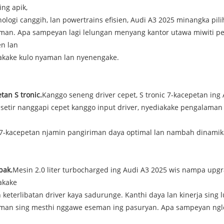
ing apik,
knologi canggih, lan powertrains efisien, Audi A3 2025 minangka p
man. Apa sampeyan lagi lelungan menyang kantor utawa miwiti pet
en lan
akake kulo nyaman lan nyenengake.
tan S tronic.
Kanggo seneng driver cepet, S tronic 7-kacepetan ing
setir nanggapi cepet kanggo input driver, nyediakake pengalaman 
c 7-kacepetan njamin pangiriman daya optimal lan nambah dinamik
pak.
Mesin 2.0 liter turbocharged ing Audi A3 2025 wis nampa upgra
akake
n keterlibatan driver kaya sadurunge. Kanthi daya lan kinerja sin
man sing mesthi nggawe eseman ing pasuryan. Apa sampeyan nglew