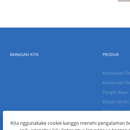
BABAGAN KITA
PRODUK
Kendaraan P
Kendaraan Ko
Pangisi daya
Ekspor Mobil
Mobil / kend
Kita nggunakake cookie kanggo menehi pengalaman br