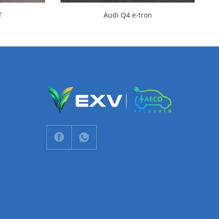
T
Audi Q4 e-tron