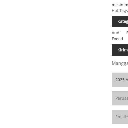
mesin me
Hot Tags
Kate
Audi
Exeed
Kirim
Mangga 