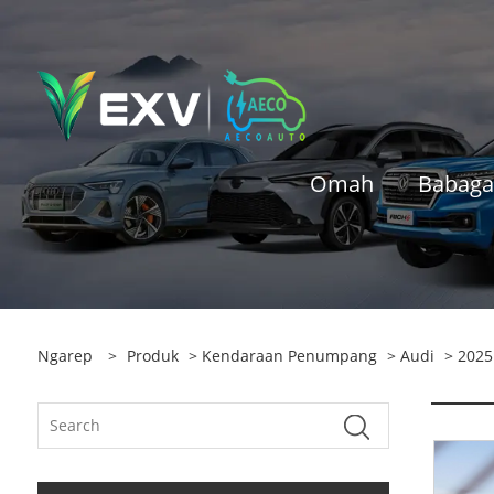
Omah
Babaga
Ngarep
>
Produk
>
Kendaraan Penumpang
>
Audi
> 2025