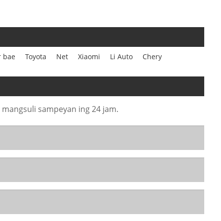
r bae
Toyota
Net
Xiaomi
Li Auto
Chery
al mangsuli sampeyan ing 24 jam.