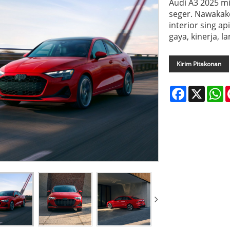
Audi A3 2025 m
seger. Nawakake
interior sing a
gaya, kinerja, l
Kirim Pitakonan
Facebook
X
W