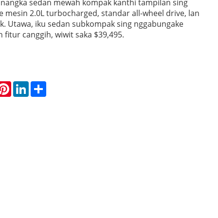
inangka sedan mewah kompak kanthi tampilan sing
 mesin 2.0L turbocharged, standar all-wheel drive, lan
pik. Utawa, iku sedan subkompak sing nggabungake
an fitur canggih, wiwit saka $39,495.
hatsApp
Pinterest
LinkedIn
Share