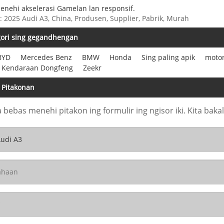
nehi akselerasi Gamelan lan responsif.
: 2025 Audi A3, China, Produsen, Supplier, Pabrik, Murah
gori sing gegandhengan
BYD
Mercedes Benz
BMW
Honda
Sing paling apik
moto
Kendaraan Dongfeng
Zeekr
 Pitakonan
bebas menehi pitakon ing formulir ing ngisor iki. Kita bak