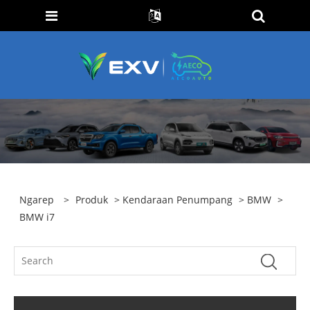
Ngarep
>
Produk
>
Kendaraan Penumpang
>
BMW
>
BMW i7