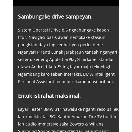
Sambungake drive sampeyan.
Sistem Operasi iDrive 8.5 nggabungake kabeh
fitur. Navigasi basis awan nemokake stasiun
pangisian daya ing cedhak yen perlu, dene
Nganyari Piranti Lunak Jarak Jauh tansah nganyari
sistem. Seneng Apple CarPlay® nirkabel standar
utawa Android Auto™ ing layar maju teknologi.
Ngembang karo saben interaksi, BMW Intelligent
Personal Assistant menehi rekomendasi pribadi.
Entuk istirahat maksimal.
Layar Teater BMW 31" nawakake nganti resolusi 8K
lan konektivitas 5G. Kanthi Amazon Fire TV built-in,
lan audio immersive saka Bowers & Wilkins
Surround Sound System standar, penumpang