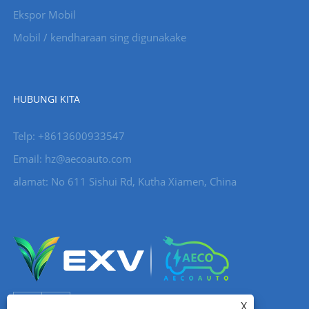
Ekspor Mobil
Mobil / kendharaan sing digunakake
HUBUNGI KITA
Telp: +8613600933547
Email:
hz@aecoauto.com
alamat: No 611 Sishui Rd, Kutha Xiamen, China
X