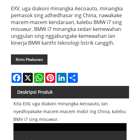
EXV, uga diakoni minangka Aecoauto, minangka
pemasok sing adhedhasar ing China, nawakake
macem-macem kendaraan, kalebu BMW i7 sing
misuwur. BMW i7 minangka sedan kemewahan
unggulan sing nggabungake kemewahan lan
kinerja BMW kanthi teknologi listrik canggih.
Kirim Pitakonan
Facebook
X
WhatsApp
Pinterest
LinkedIn
Share
Deskripsi Produk
Kita EXV, uga diakoni minangka Aecoauto, lan
nyedhiyakake macem-macem mobil ing China, kalebu
BMV i7 sing misuwur.