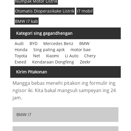
Numpak Motor Listrik
Otomatis Dioperasikake Listrik
i7 mobil
BMW i7 kab
Kategori sing gegandhengan
Audi
BYD
Mercedes Benz
BMW
Honda
Sing paling apik
motor bae
Toyota
Net
Xiaomi
Li Auto
Chery
Exeed
Kendaraan Dongfeng
Zeekr
Kirim Pitakonan
Mangga bebas menehi pitakon ing formulir ing
ngisor iki. Kita bakal mangsuli sampeyan ing 24
jam.