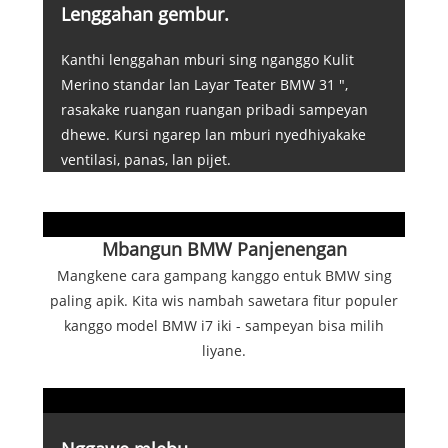
Lenggahan gembur.
Kanthi lenggahan mburi sing nganggo Kulit
Merino standar lan Layar Teater BMW 31 ",
rasakake ruangan ruangan pribadi sampeyan
dhewe. Kursi ngarep lan mburi nyedhiyakake
ventilasi, panas, lan pijet.
Mbangun BMW Panjenengan
Mangkene cara gampang kanggo entuk BMW sing
paling apik. Kita wis nambah sawetara fitur populer
kanggo model BMW i7 iki - sampeyan bisa milih
liyane.