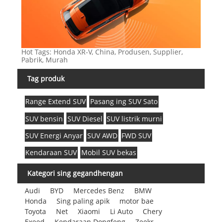
Hot Tags: Honda XR-V, China, Produsen, Supplier,
Pabrik, Murah
Tag produk
Range Extend SUV
Pasang ing SUV Sato
SUV bensin
SUV Diesel
SUV listrik murni
SUV Energi Anyar
SUV AWD
FWD SUV
Kendaraan SUV
Mobil SUV bekas
Kategori sing gegandhengan
Audi
BYD
Mercedes Benz
BMW
Honda
Sing paling apik
motor bae
Toyota
Net
Xiaomi
Li Auto
Chery
Exeed
Kendaraan Dongfeng
Zeekr