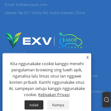
Email:
hz@aecoauto.com
alamat: No 611 Sishui Rd, Kutha Xiamen, China
X
Kita nggunakake cookie kanggo menehi
pengalaman browsing sing luwih apik,
nganalisa lalu lintas situs lan nggawe
Hak Cipta © 2024 Xiamen Aecoauto Technology Co., Ltd. Kabeh Hak
konten pribadi. Kanthi nggunakake situs
dilindhungi undhang-undhang.
iki, sampeyan setuju kanggo nggunakake
DUKUNGAN TEKNIS SITUS:
JARINGAN TIANYU
jack Lin: + 86-15559188336
cookie.
Kebijakan Privasi
Links
Sitemap
RSS
XML
Kebijakan Privasi
nolak
Nampa