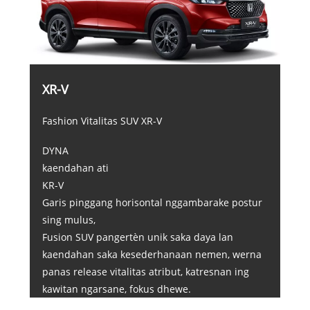
XR-V
Fashion Vitalitas SUV XR-V
DYNA
kaendahan ati
KR-V
Garis pinggang horisontal nggambarake postur
sing mulus,
Fusion SUV pangertèn unik saka daya lan
kaendahan saka kesederhanaan nemen, werna
panas release vitalitas atribut, katresnan ing
kawitan ngarsane, fokus dhewe.