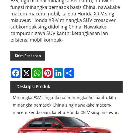
EXV, uga dikenal minangka Aecoauto, nduweni
fungsi minangka pemasok basis China, nawakake
macem-macem mobil, kalebu Honda XR-V sing
misuwur. Honda XR-V minangka SUV crossover
subkompak sing didol ing China. Nawakake
campuran gaya SUV kanthi ketangkasan lan
efisiensi mobil kompak.
Kirim Pitakonan
Facebook
X
WhatsApp
Pinterest
LinkedIn
Share
Deskripsi Produk
Minangka EXV, sing dikenal minangka Aecoauto, kita
minangka pemasok China sing nawakake macem-
macem kendaraan, kalebu Honda XR-V sing misuwur.