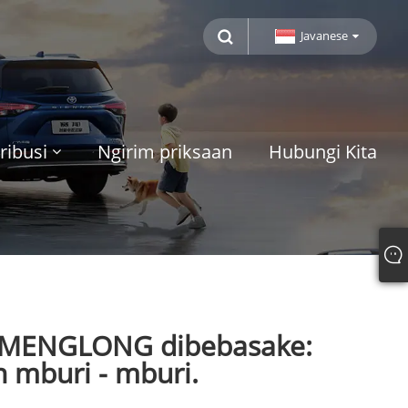
Javanese
ribusi
Ngirim priksaan
Hubungi Kita
el MENGLONG dibebasake:
n mburi - mburi.