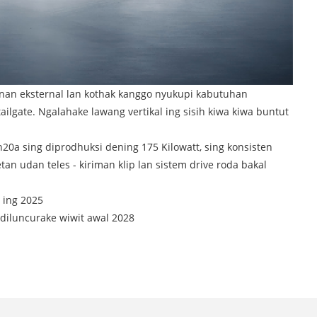
enan eksternal lan kothak kanggo nyukupi kabutuhan
lgate. Ngalahake lawang vertikal ing sisih kiwa kiwa buntut
a sing diprodhuksi dening 175 Kilowatt, sing konsisten
n udan teles - kiriman klip lan sistem drive roda bakal
 ing 2025
diluncurake wiwit awal 2028