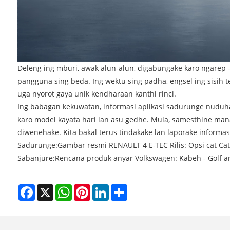
Deleng ing mburi, awak alun-alun, digabungake karo ngarep 
pangguna sing beda. Ing wektu sing padha, engsel ing sisih 
uga nyorot gaya unik kendharaan kanthi rinci.
Ing babagan kekuwatan, informasi aplikasi sadurunge nuduha
karo model kayata hari lan asu gedhe. Mula, samesthine manaw
diwenehake. Kita bakal terus tindakake lan laporake informa
Sadurunge:
Gambar resmi RENAULT 4 E-TEC Rilis: Opsi cat Cat
Sabanjure:
Rencana produk anyar Volkswagen: Kabeh - Golf an
Facebook
X
WhatsApp
Pinterest
LinkedIn
Share