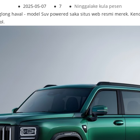
●
2025-05-07
●
7
●
Ninggalake kula pesen
glong haval - model Suv powered saka situs web resmi merek. Ken
ol.