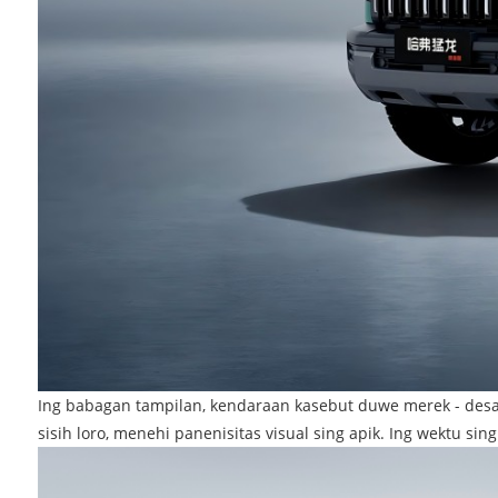
Ing babagan tampilan, kendaraan kasebut duwe merek - desain
sisih loro, menehi panenisitas visual sing apik. Ing wektu s