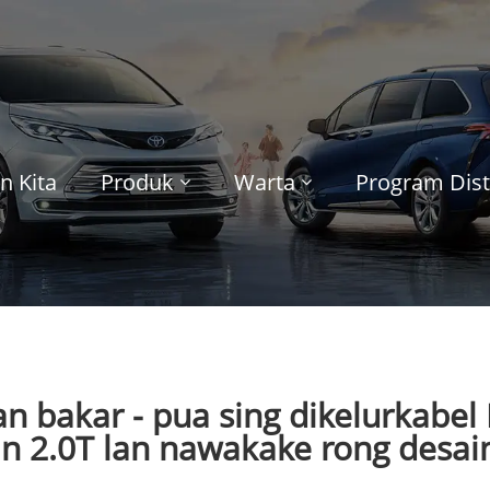
n Kita
Produk
Warta
Program Dist
n bakar - pua sing dikelurkab
n 2.0T lan nawakake rong desai