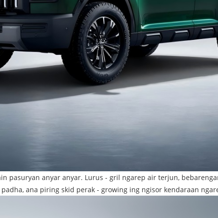
 pasuryan anyar anyar. Lurus - gril ngarep air terjun, bebarenga
ing padha, ana piring skid perak - growing ing ngisor kendaraan ng