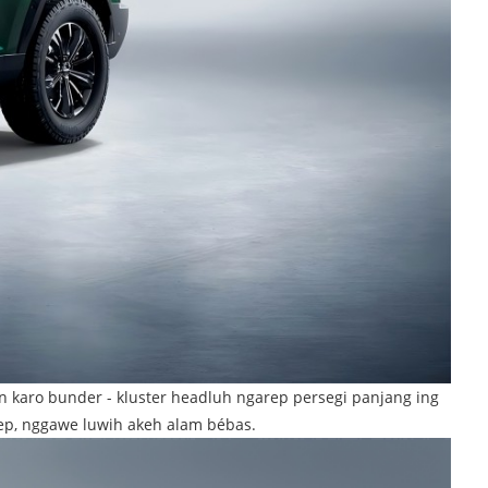
n karo bunder - kluster headluh ngarep persegi panjang ing
arep, nggawe luwih akeh alam bébas.