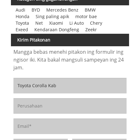
Audi
BYD
Mercedes Benz
BMW
Honda
Sing paling apik
motor bae
Toyota
Net
Xiaomi
Li Auto
Chery
Exeed
Kendaraan Dongfeng
Zeekr
Kirim Pitakonan
Mangga bebas menehi pitakon ing formulir ing
ngisor iki. Kita bakal mangsuli sampeyan ing 24
jam.