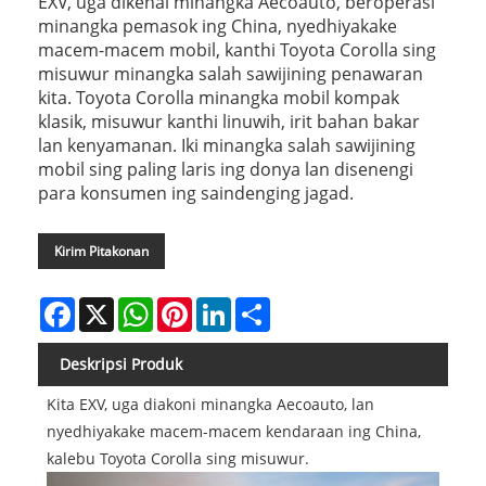
EXV, uga dikenal minangka Aecoauto, beroperasi
minangka pemasok ing China, nyedhiyakake
macem-macem mobil, kanthi Toyota Corolla sing
misuwur minangka salah sawijining penawaran
kita. Toyota Corolla minangka mobil kompak
klasik, misuwur kanthi linuwih, irit bahan bakar
lan kenyamanan. Iki minangka salah sawijining
mobil sing paling laris ing donya lan disenengi
para konsumen ing saindenging jagad.
Kirim Pitakonan
Facebook
X
WhatsApp
Pinterest
LinkedIn
Share
Deskripsi Produk
Kita EXV, uga diakoni minangka Aecoauto, lan
nyedhiyakake macem-macem kendaraan ing China,
kalebu Toyota Corolla sing misuwur.