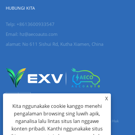
HUBUNGI KITA
Telp: +8613600933547
Email:
hz@aecoauto.com
alamat: No 611 Sishui Rd, Kutha Xiamen, China
X
Kita nggunakake cookie kanggo menehi
pengalaman browsing sing luwih apik,
nganalisa lalu lintas situs lan nggawe
Hak Cipta © 2024 Xiamen Aecoauto Technology Co., Ltd. Kabeh Hak
konten pribadi. Kanthi nggunakake situs
dilindhungi undhang-undhang.