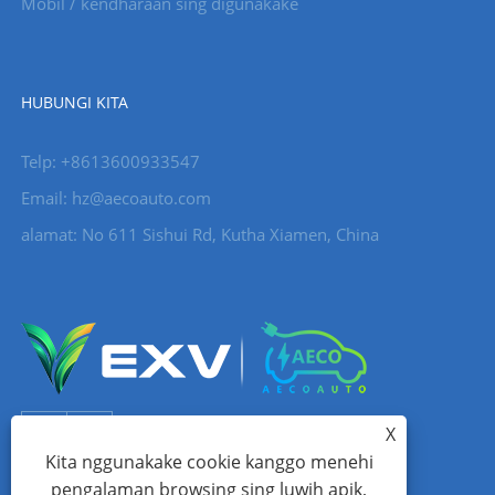
Mobil / kendharaan sing digunakake
HUBUNGI KITA
Telp: +8613600933547
Email:
hz@aecoauto.com
alamat: No 611 Sishui Rd, Kutha Xiamen, China
X
Kita nggunakake cookie kanggo menehi
pengalaman browsing sing luwih apik,