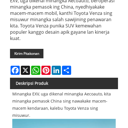
EXV, uga dikenal minangka Aecoauto, beroperasi
minangka pemasok ing China, nyedhiyakake
macem-macem mobil, kanthi Toyota Venza sing
misuwur minangka salah sawijining penawaran
kita. Toyota Venza punika SUV kemewahan
populer kanggo desain apik gayane lan kinerja
kuat.
Kirim Pitakonan
Facebook
X
WhatsApp
Pinterest
LinkedIn
Share
Deskripsi Produk
Minangka EXV, uga dikenal minangka Aecoauto, kita
minangka pemasok China sing nawakake macem-
macem kendaraan, kalebu Toyota Venza sing
misuwur.